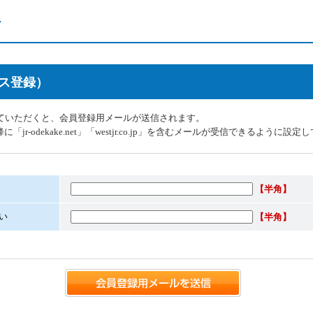
ス登録）
ていただくと、会員登録用メールが送信されます。
r-odekake.net」「westjr.co.jp」を含むメールが受信できるように設
【半角】
い
【半角】